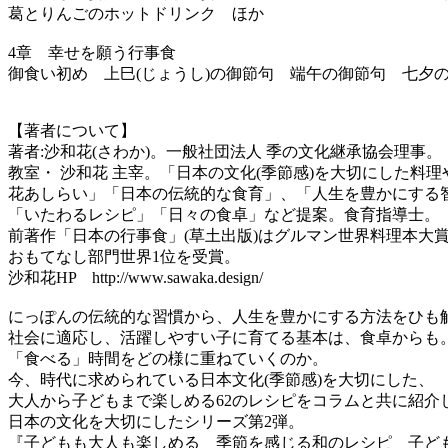
葛とりんごのホットドリンク ほか
4章 幸せを願う行事食
御食い初め 上巳(じょうし)の御節句 端午の御節句 七夕
【著者について】
著者:沙和花(さわか)。一般社団法人 季の文化継承協会理事。
教室・ 沙和花 主宰。「日本の文化(季節感)を大切にした料理
花あしらい」「日本の伝統的な食育」、「人生を豊かにする
「いたわるレシピ」「日々の食卓」など提案。食育指導士。
前著作「日本の行事食」(草土出版)はグルマン世界料理本大賞2
おもてなし部門世界1位を受賞。
沙和花HP http://www.sawaka.design/
にっぽんの伝統的な習慣から、人生を豊かにする方法をひも解
社会に適応し、活躍しやすい子に育てる基本は、食卓からも
「食べる」時間をどの様に重ねていくのか。
今、時代に求められている日本文化(季節感)を大切にした、
大人から子どもまで楽しめる62のレシピをコラムと共に紹介
日本の文化を大切にしたシリーズ第2弾。
『子どもも大人も楽しめる 季節を感じる和のレシピ 子ど