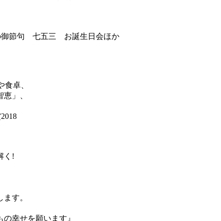
の御節句 七五三 お誕生日会ほか
や食卓、
智恵」、
018
く!
。
します。
もの幸せを願います』