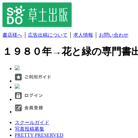
書店様へ
│
広告出稿について
│
求人情報
│
お問い合わせ
１９８０年→花と緑の専門書
スクールガイド
写真投稿募集
PRETTY PRESERVED