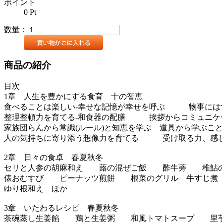
ポイント
0
Pt
数量：
商品の紹介
目次
1章 人生を豊かにする食育 十の智恵
食べることは楽しい-幸せな記憶が幸せを呼ぶ 物事には
整理整頓力を育てる-和食器の配膳 挨拶からコミュニケ
家族団らんから常識(ルール)と知恵を学ぶ 道具から学ぶこ
人の気持ちに寄り添う想像力を育てる 受け取る力、感じ
2章 日々の食卓 春夏秋冬
セリと人参の胡麻和え 蕗の混ぜご飯 酢牛蒡 稚鮎
俵おむすび ピーナッツ煎餅 根菜のグリル 牛すじ煮
ゆり根和え ほか
3章 いたわるレシピ 春夏秋冬
茶碗蒸し生姜餡 鶏と生姜粥 和風トマトスープ 里