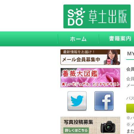
M
会
会
メー
パス
※
※
ま