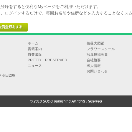
員登録をすると便利なMyページをご利用いただけます。
た、ログインするだけで、毎回お名前や住所などを入力することなくス
。
ホーム
薔薇大図鑑
書籍案内
フラワースクール
自費出版
写真投稿募集
PRETTY PRESERVED
会社概要
ニュース
求人情報
お問い合わせ
ク高田206
© 2013 SODO publishing,All rights Reserved